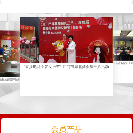
员到访
杨景丽会长出席广东省民营企业家和工
“直播电商圆梦女神节”-江门市湖北商会庆三八活动
谈会
会党支部召开党史学习教育专题组织生活
会
会员产品